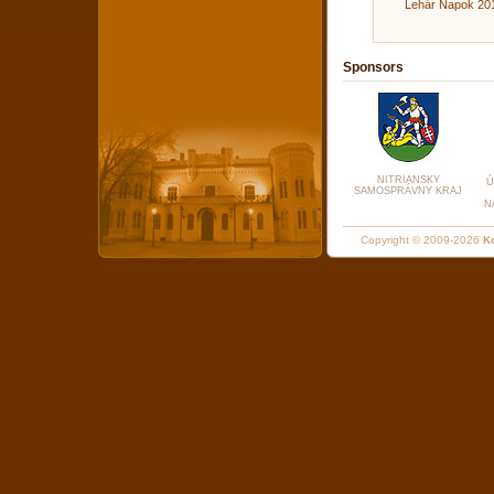
Lehár Napok 20
Sponsors
NITRIANSKY
Ú
SAMOSPRÁVNY KRAJ
N
Copyright © 2009-2026
Ko