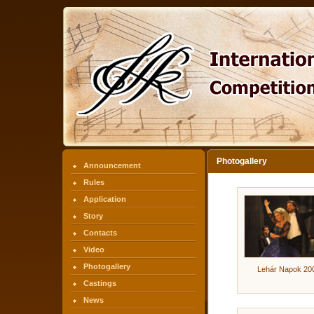
Photogallery
Announcement
Rules
Application
Story
Contacts
Video
Photogallery
Lehár Napok 20
Castings
News