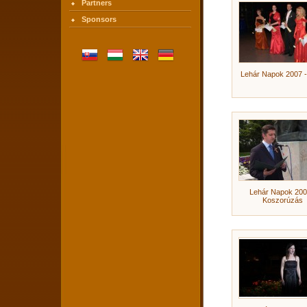
Partners
Sponsors
Lehár Napok 2007 -
Lehár Napok 200
Koszorúzás